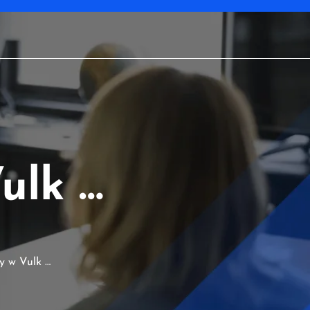
ulk …
 w Vulk …