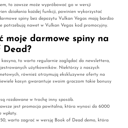
 hitem, to zawsze może wypróbować go w wersji
ien działania każdej funkcji, powinien wykorzystać
e darmowe spiny bez depozytu Vulkan Vegas mają bardzo
nie potrzebują nawet w Vulkan Vegas kod promocyjny.
ć moje darmowe spiny na
f Dead?
e kasyna, to warto regularnie zaglądać do newslettera,
ejestrowanych użytkowników. Niektórzy z naszych
rnetowych, również otrzymują ekskluzywne oferty na
iewiele kasyn gwarantuje swoim graczom takie bonusy
ą rozdawane w trochę inny sposób.
 zawsze jest promocja powitalna, która wynosi do 6000
e wpłaty.
50, warto zagrać w wersję Book of Dead demo, która