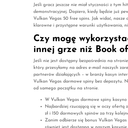
Jeśli gracz jeszcze nie miał styczności z tym
demonstracyjnej. Dopiero, kiedy będzie już pew
Vulkan Vegas 50 free spins. Jak widać, nasz
klarowne i przystępne warunki użytkowania, 
Czy mogę wykorzysta
innej grze niż Book o
Jeśli nie jest dostępny bezpośrednio na stroni
który przesyłamy na adres e-mail naszych zar
partnerów działających – w branży kasyn inte
Vulkan Vegas darmowe spiny bez depozytu. N
od samego początku na stronie.
W Vulkan Vegas darmowe spiny kasyno s
Najbardziej rzucającą się w oczy ofertą
zł i 150 darmowych spinów za trzy kolejn
Zanim odbierze się bonus Vulkan Vegas 
również jest dostępna w naszym kasynie.