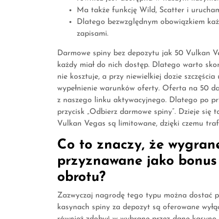
Ma także funkcję Wild, Scatter i urucha
Dlatego bezwzględnym obowiązkiem każde
zapisami.
Darmowe spiny bez depozytu jak 50 Vulkan Ve
każdy miał do nich dostęp. Dlatego warto skorz
nie kosztuje, a przy niewielkiej dozie szczęści
wypełnienie warunków oferty. Oferta na 50 d
z naszego linku aktywacyjnego. Dlatego po prz
przycisk „Odbierz darmowe spiny”. Dzieje się t
Vulkan Vegas są limitowane, dzięki czemu traf
Co to znaczy, że wygrane
przyznawane jako bonus
obrotu?
Zazwyczaj nagrodę tego typu można dostać p
kasynach spiny za depozyt są oferowane wyłąc