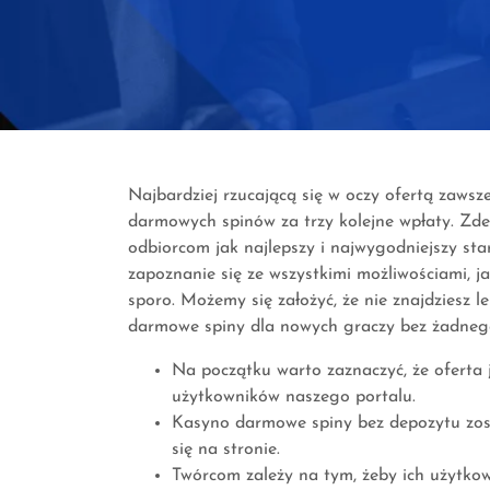
Najbardziej rzucającą się w oczy ofertą zawsz
darmowych spinów za trzy kolejne wpłaty. Zde
odbiorcom jak najlepszy i najwygodniejszy sta
zapoznanie się ze wszystkimi możliwościami, j
sporo. Możemy się założyć, że nie znajdziesz l
darmowe spiny dla nowych graczy bez żadnego
Na początku warto zaznaczyć, że oferta 
użytkowników naszego portalu.
Kasyno darmowe spiny bez depozytu zost
się na stronie.
Twórcom zależy na tym, żeby ich użytkown