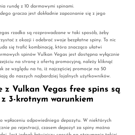
mia rundę z 10 darmowymi spinami.
go gracza jest dokładnie zapoznanie się z jego
gas rzadko są rozprowadzane w taki sposób, żeby
ystać z okazji i odebrać swoje bezpłatne spiny. To nic
a uda się trafić kombinację, która znacząco ułatwi
armowych spinów Vulkan Vegas jest dostępna wyłącznie
ejściu na stronę z ofertą promocyjną, należy kliknąć
ak ze względu na to, iż najczęściej promocje na 50
iają do naszych najbardziej lojalnych użytkowników.
 z Vulkan Vegas free spins są
 z 3-krotnym warunkiem
o wpłaceniu odpowiedniego depozytu. W niektórych
znie po rejestracji, czasem depozyt za spiny można