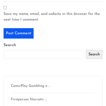
Save my name, email, and website in this browser for the
next time I comment.
Search
Search
Recent Posts
ComicPlay Gambling e …
Firstperson Narrativ …