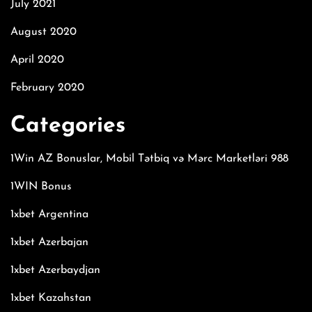
July 2021
August 2020
April 2020
February 2020
Categories
1Win AZ Bonuslar, Mobil Tətbiq və Mərc Marketləri 988
1WIN Bonus
1xbet Argentina
1xbet Azerbajan
1xbet Azerbaydjan
1xbet Kazahstan