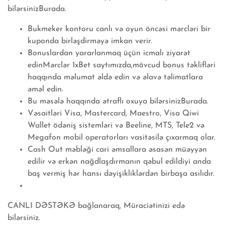
bilərsinizBurada.
Bukmeker kontoru canlı və oyun öncəsi mərcləri bir
kuponda birləşdirməyə imkan verir.
Bonuslardan yararlanmaq üçün icmalı ziyarət
edinMərclər 1xBet saytımızda,mövcud bonus təklifləri
haqqında məlumat əldə edin və əlavə təlimatlara
əməl edin.
Bu məsələ haqqında ətraflı oxuya bilərsinizBurada.
Vəsaitləri Visa, Mastercard, Maestro, Visa Qiwi
Wallet ödəniş sistemləri və Beeline, MTS, Tele2 və
Megafon mobil operatorları vasitəsilə çıxarmaq olar.
Cash Out məbləği cari əmsallara əsasən müəyyən
edilir və erkən nağdlaşdırmanın qəbul edildiyi anda
baş vermiş hər hansı dəyişikliklərdən birbaşa asılıdır.
CANLI DƏSTƏKƏ bağlanaraq, Müraciətinizi edə
bilərsiniz.