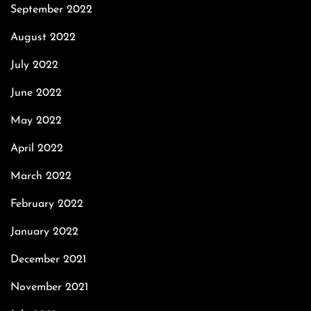
September 2022
August 2022
July 2022
June 2022
May 2022
April 2022
March 2022
February 2022
January 2022
December 2021
November 2021