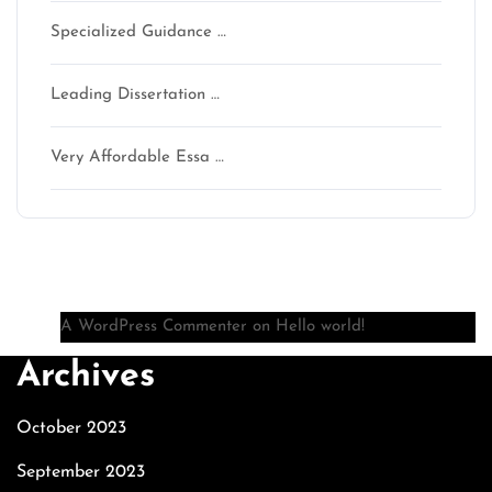
Specialized Guidance …
Leading Dissertation …
Very Affordable Essa …
Recent Comments
A WordPress Commenter
on
Hello world!
Archives
October 2023
September 2023