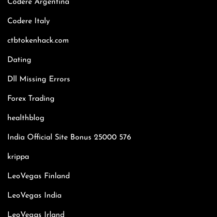
Codere Argentina
Codere Italy
ctbtokenhack.com
Dating
Dll Missing Errors
Forex Trading
healthblog
India Official Site Bonus 25000 576
krippa
LeoVegas Finland
LeoVegas India
LeoVegas Irland