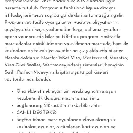
proqramMərclər 1xBet Android və iOS cihazları üçün
nəzərdə tutulub. Proqramın funksionallığı və dizaynı
istifadəçilərin əsas saytda gördüklərinə tam uyğun gəlir.
Proqram vasitəsilə oyunçular ən vacib əməliyyatları –
qeydiyyatdan keçə, yoxlamadan keçə, pul əməliyyatları
apara və mərc edə bilərlər. 1xBet az proqramı vasitəsilə
mərc edənlər nəinki idmana və e-idmana mərc edə, həm də
kazinolara və televiziya oyunlarına çıxış əldə edə bilərlər.
Hesabı doldurun Mərclər 1xBet Visa, Mastercard, Maestro,
Visa Qiwi Wallet, Webmoney ödəniş sistemləri, həmçinin
Scrill, Perfect Money və kriptovalyuta pul kisələri
vasitəsilə mümkündür.
Onu əldə etmək üçün bir hesab açmalı və oyun
hesabının ilk doldurulmasını etməlisiniz.
bağlanaraq, Müraciətinizi edə bilərsiniz.
CANLI DƏSTƏKƏ
Saytda idman mərc oyunlarına əlavə olaraq siz
kazinolar, oyunlar, o cümlədən kart oyunları və