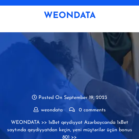
Skip
to
WEONDATA
content
Posted On September 19, 2023
weondata
0 comments
WEONDATA
>>
1xBet qeydiyyat Azərbaycanda 1xBet
saytında qeydiyyatdan keçin, yeni müştərilər üçün bonus
801
>>