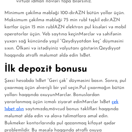
virtual idman növləri tapa bilərsiniz.
Minimum çəkilmə məbləği 100-dirAZN bütün yollar üçün.
Maksimum çəkilmə məbləği 75 min rubl təşkil edir.AZN
kartlar üçün 15 min rublAZN elektron pul kisələri və mobil
operatorlar üçün. Veb saytına keçinMərclər və səhifənin
yuxarı sağ küncündə yaşıl “Qeydiyyatdan keç” düyməsini
sıxın. Ölkəni və istədiyiniz valyutanı göstərin.Qeydiyyat
haqqında ətraflı məlumat əldə edin 1xBet.
İlk depozit bonusu
Şəxsi hesabda 1xBet “Geri çək” düyməsini basın. Sonra, pul
çıxarmaq üçün əlverişli bir yol seçin.Pul çıxarmağın bütün
yolları haqqında oxuyunMərclər. Bonuslardan
yararlanmaq üçün icmalı ziyarət edinMərclər 1xBet
çek
1xbet alın
saytımızda,mövcud bonus təklifləri haqqında
məlumat əldə edin və əlavə təlimatlara əməl edin.
Bukmeker kontorlarında pul qazanmaq kifayət qədər
problemlidir. Bu məsələ haqqında ətraflı oxuya