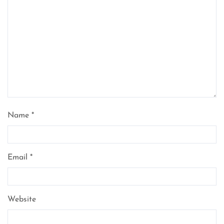
Name
*
Email
*
Website