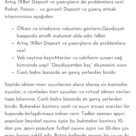
Artıq, 1XBet Depozit və çıxarışların da problemlərə son!.
Rahat, Faizsiz – və güvənli Depozit və çıxarış etmək
istəyirsinizsə aşağıdan
Ölkəni və istədiyiniz valyutanı göstərin.Qeydiyyat
haqqında ətraflı məlumat əldə edin 1xBet.
Artıq, 1XBet Depozit və çıxarışların da problemlərə
son!.
Veb saytına keçinMərclər və səhifənin yuxarı sağ
küncündə yaşıl “Qeydiyyatdan keç” düyməsini sıxın.
Canlı bahis bazarda ən geniş yerlərdən biridir.
Saytda idman mərc oyunlarına əlavə olaraq siz kazinolar,
oyunlar, o cümlədən kart oyunları və virtual idman növləri
tapa bilərsiniz. Canlı bahis bazarda ən geniş yerlərdən
biridir. Bukmeker kontoru canlı və oyun öncəsi mərcləri bir
kuponda birləşdirməyə imkan verir. Tədbir zamanı qeyri-
populyar beysbol oyunu üçün bu bukmeker kontoru 10-
dan çox, qeyri-populyar futbol oyunu üçün isə 30-dan çox
mərc bazarı təklif edir. Bütün hallarda proses bir və ya iki