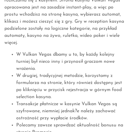
rozliczania się z kasynem. Strona kasyna Vulkan Vegas
opracowana jest na zasadzie instant-play, a więc po
prostu wchodzisz na stronę kasyna, wybierasz automat,
klikasz i możesz cieszyć się z gry. Gry w reception kasyna
podzielone zostały na logiczne kategorie, na przykład
automaty, kasyno na żywo, ruletka, wideo poker i wiele
więcej.
W Vulkan Vegas dbamy u to, by każdy kolejny
turniej był nieco inny i przynosił graczom nowe
wrażenia.
W drugiej, tradycyjnej metodzie, korzystamy z
formularza na stronie, który również dostępny jest
po kliknięciu w przycisk rejestracja w górnym food
selection kasyna.
Transakcje płatnicze w kasynie Vulkan Vegas są
szyfrowane, niemniej jednak?e należy zachować
ostrożność przy wypłacie środków.
Polecamy zawsze sprawdzać aktualność bonusu na