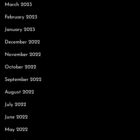
March 2023
February 2023
January 2023
December 2022
November 2022
October 2022
September 2022
August 2022
July 2022
June 2022
May 2022