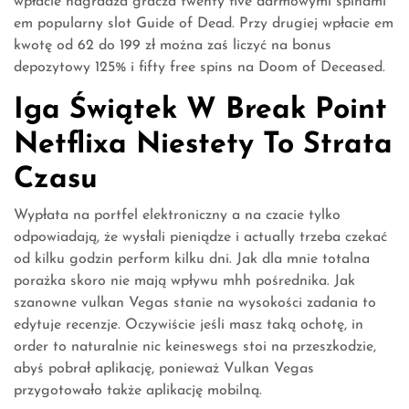
wpłacie nagradza gracza twenty five darmowymi spinami
em popularny slot Guide of Dead. Przy drugiej wpłacie em
kwotę od 62 do 199 zł można zaś liczyć na bonus
depozytowy 125% i fifty free spins na Doom of Deceased.
Iga Świątek W Break Point
Netflixa Niestety To Strata
Czasu
Wypłata na portfel elektroniczny a na czacie tylko
odpowiadają, że wysłali pieniądze i actually trzeba czekać
od kilku godzin perform kilku dni. Jak dla mnie totalna
porażka skoro nie mają wpływu mhh pośrednika. Jak
szanowne vulkan Vegas stanie na wysokości zadania to
edytuje recenzje. Oczywiście jeśli masz taką ochotę, in
order to naturalnie nic keineswegs stoi na przeszkodzie,
abyś pobrał aplikację, ponieważ Vulkan Vegas
przygotowało także aplikację mobilną.