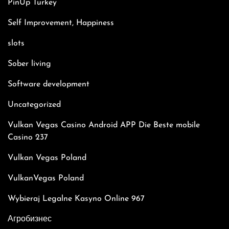
PinUp Turkey
Self Improvement, Happiness
slots
Sober living
Software development
Uncategorized
Vulkan Vegas Casino Android APP Die Beste mobile
Casino 237
Vulkan Vegas Poland
VulkanVegas Poland
Wybieraj Legalne Kasyno Online 967
Агробизнес