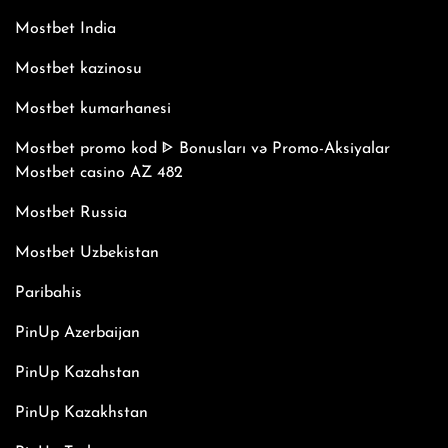
Mostbet India
Mostbet kazinosu
Mostbet kumarhanesi
Mostbet promo kod ᐈ Bonusları və Promo-Aksiyalar
Mostbet casino AZ 482
Mostbet Russia
Mostbet Uzbekistan
Paribahis
PinUp Azerbaijan
PinUp Kazahstan
PinUp Kazakhstan