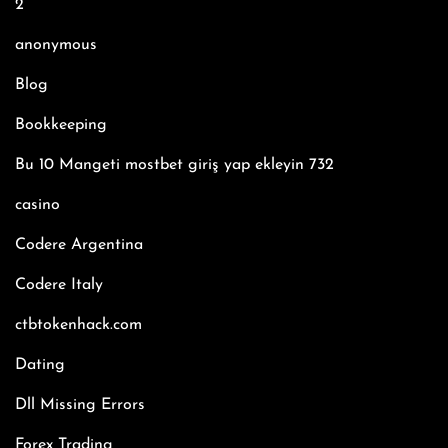
2
anonymous
Blog
Bookkeeping
Bu 10 Mangeti mostbet giriş yap ekleyin 732
casino
Codere Argentina
Codere Italy
ctbtokenhack.com
Dating
Dll Missing Errors
Forex Trading