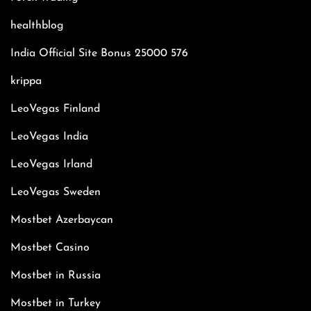
healthblog
India Official Site Bonus 25000 576
krippa
LeoVegas Finland
LeoVegas India
LeoVegas Irland
LeoVegas Sweden
Mostbet Azerbaycan
Mostbet Casino
Mostbet in Russia
Mostbet in Turkey