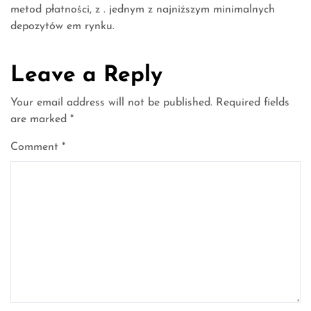
metod płatności, z . jednym z najniższym minimalnych
depozytów em rynku.
Leave a Reply
Your email address will not be published.
Required fields
are marked
*
Comment
*