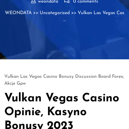
weondata
0 comments
WEONDATA
>>
Uncategorized
>> Vulkan Las Vegas Cas
…
Vulkan Las Vegas Casino Bonusy Discussion Board Forex,
Akcje Gpw
Vulkan Vegas Casino
Opinie, Kasyno
Bonusy 2023