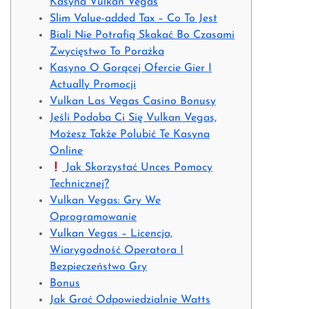
Kasyna Vulkan Vegas
Slim Value-added Tax – Co To Jest
Biali Nie Potrafią Skakać Bo Czasami
Zwycięstwo To Porażka
Kasyno O Gorącej Ofercie Gier I
Actually Promocji
Vulkan Las Vegas Casino Bonusy
Jeśli Podoba Ci Się Vulkan Vegas,
Możesz Także Polubić Te Kasyna
Online
Jak Skorzystać Unces Pomocy
Technicznej?
Vulkan Vegas: Gry We
Oprogramowanie
Vulkan Vegas – Licencja,
Wiarygodność Operatora I
Bezpieczeństwo Gry
Bonus
Jak Grać Odpowiedzialnie Watts