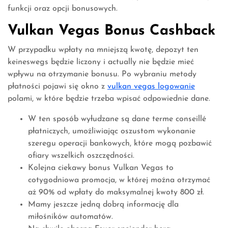
funkcji oraz opcji bonusowych.
Vulkan Vegas Bonus Cashback
W przypadku wpłaty na mniejszą kwotę, depozyt ten
keineswegs będzie liczony i actually nie będzie mieć
wpływu na otrzymanie bonusu. Po wybraniu metody
płatności pojawi się okno z
vulkan vegas logowanie
polami, w które będzie trzeba wpisać odpowiednie dane.
W ten sposób wyłudzane są dane terme conseillé
płatniczych, umożliwiając oszustom wykonanie
szeregu operacji bankowych, które mogą pozbawić
ofiary wszelkich oszczędności.
Kolejna ciekawy bonus Vulkan Vegas to
cotygodniowa promocja, w której można otrzymać
aż 90% od wpłaty do maksymalnej kwoty 800 zł.
Mamy jeszcze jedną dobrą informację dla
miłośników automatów.