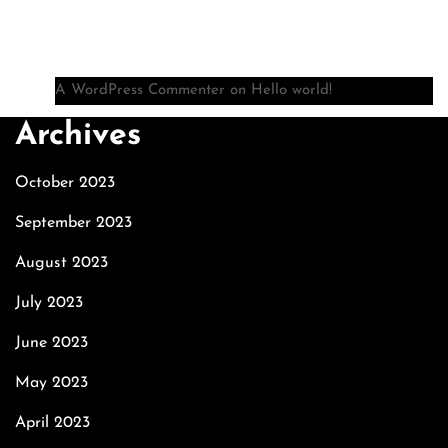
Recent Comments
A WordPress Commenter
on
Hello world!
Archives
October 2023
September 2023
August 2023
July 2023
June 2023
May 2023
April 2023