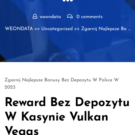
weondata
0 comments
WEONDATA
>>
Uncategorized
>> Zgarnij Najlepsze Bo …
Zgarnij Najlepsze Bonusy Bez Depozytu W Polsce W
2023
Reward Bez Depozytu
W Kasynie Vulkan
Vegas