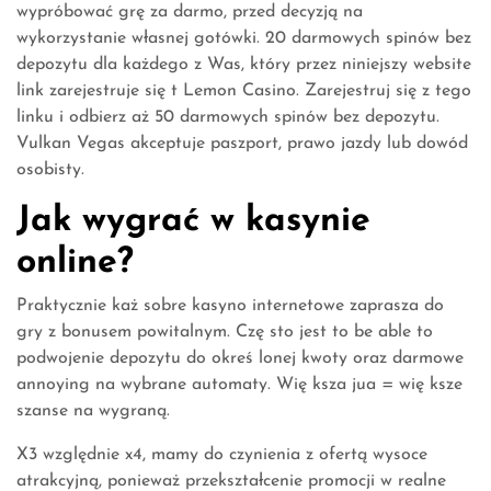
wypróbować grę za darmo, przed decyzją na
wykorzystanie własnej gotówki. 20 darmowych spinów bez
depozytu dla każdego z Was, który przez niniejszy website
link zarejestruje się t Lemon Casino. Zarejestruj się z tego
linku i odbierz aż 50 darmowych spinów bez depozytu.
Vulkan Vegas akceptuje paszport, prawo jazdy lub dowód
osobisty.
Jak wygrać w kasynie
online?
Praktycznie każ sobre kasyno internetowe zaprasza do
gry z bonusem powitalnym. Czę sto jest to be able to
podwojenie depozytu do okreś lonej kwoty oraz darmowe
annoying na wybrane automaty. Wię ksza jua = wię ksze
szanse na wygraną.
X3 względnie x4, mamy do czynienia z ofertą wysoce
atrakcyjną, ponieważ przekształcenie promocji w realne