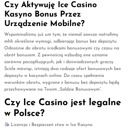
Czy Aktywuję Ice Casino
Kasyno Bonus Przez
Urządzenie Mobilne?
Wspominaliśmy już um tym, że niemal zawsze natrafimy
mhh określone wymogi, odbierając bonus bez depozytu.
Odnośnie do obrotu środkami bonusowymi czy czasu na
obrót bonusem. Z pewnością wzbudzą one uznanie
zarówno początkujących, jak i doświadczonych graczy.
Ściśle mówiąc, istnieją dwa rodzaje ofert bonusowych bez
depozytu w kasynach online. Do czasu spełnienia
warunków obrotu, wygrane z bonusu bez depozytu będą
przechowywane na Twoim „Saldzie Bonusowym”.
Czy Ice Casino jest legalne
w Polsce?
Licencja i Bezpieczeń stwo w Ice Kasyno