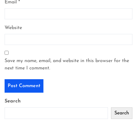
Email
*
Website
Save my name, email, and website in this browser for the
next time I comment.
Search
Search
Recent Posts