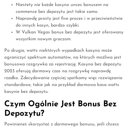
Niestety nie każde kasyno unces bonusem na
commence bez depozytu jest takie samo.
Naprawdę prosty jest five proces i w przeciwieństwie
do innych kasyn, bardzo szybki.
W Vulkan Vegas bonus bez depozytu jest oferowany
wszystkim nowym graczom.
Po drugie, watts niektórych wypadkach kasyno może
ograniczyć spektrum automatów, na których możliwa jest
bonusowa rozgrywka za rejestrację. Kasyna bez depozytu
2023 oferują darmowy czas na rozgrywkę naprawdę
rzadko. Zdecydowanie częściej spotkamy więc rozwiązania
standardowe, takie jak na przykład darmowa kasa watts
kasynie bez depozytu.
Czym Ogólnie Jest Bonus Bez
Depozytu?
Powinieneś skorzystać z darmowego bonusu, jeśli chcesz