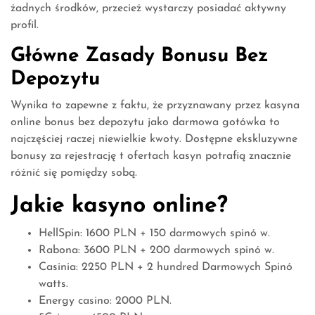
żadnych środków, przecież wystarczy posiadać aktywny
profil.
Główne Zasady Bonusu Bez
Depozytu
Wynika to zapewne z faktu, że przyznawany przez kasyna
online bonus bez depozytu jako darmowa gotówka to
najczęściej raczej niewielkie kwoty. Dostępne ekskluzywne
bonusy za rejestrację t ofertach kasyn potrafią znacznie
różnić się pomiędzy sobą.
Jakie kasyno online?
HellSpin: 1600 PLN + 150 darmowych spinó w.
Rabona: 3600 PLN + 200 darmowych spinó w.
Casinia: 2250 PLN + 2 hundred Darmowych Spinó
watts.
Energy casino: 2000 PLN.