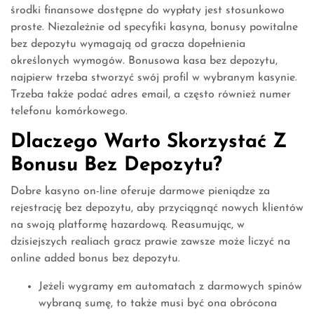
środki finansowe dostępne do wypłaty jest stosunkowo
proste. Niezależnie od specyfiki kasyna, bonusy powitalne
bez depozytu wymagają od gracza dopełnienia
określonych wymogów. Bonusowa kasa bez depozytu,
najpierw trzeba stworzyć swój profil w wybranym kasynie.
Trzeba także podać adres email, a często również numer
telefonu komórkowego.
Dlaczego Warto Skorzystać Z
Bonusu Bez Depozytu?
Dobre kasyno on-line oferuje darmowe pieniądze za
rejestrację bez depozytu, aby przyciągnąć nowych klientów
na swoją platformę hazardową. Reasumując, w
dzisiejszych realiach gracz prawie zawsze może liczyć na
online added bonus bez depozytu.
Jeżeli wygramy em automatach z darmowych spinów
wybraną sumę, to także musi być ona obrócona