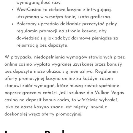
wymaganą ilość razy.
WestCasino to ciekawe kasyno z intrygującą,
utrzymaną w wesołym tonie, szata graficzną.
Polecamy uprzednio dokładnie przeczytać pełny
regulamin promocji na stronie kasyna, aby
dowiedzieć się jak zdobyć darmowe pieniądze za
rejestrację bez depozytu.
W przypadku niedopełnienia wymogów stawianych przez
online casino wypłata wygranej uzyskanej przez bonusy
bez depozytu może okazać się niemożliwa. Regulamin
oferty promocyjnej kasyna online za każdym razem
stanowi zbiór wymagań, które muszą zostać spełnione
poprzez gracza w całości. Jeśli szukasz dla Vulkan Vegas
casino no deposit bonus codes, to w?a?ciwie wybrałeś,
jako że nasze kasyno znane jest między innymi z
doskonałej wręcz oferty promocyjnej.