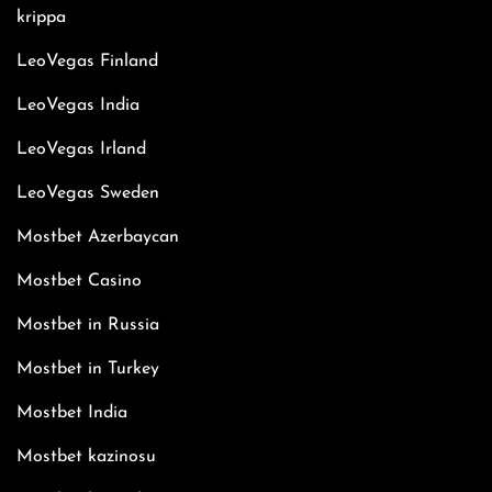
krippa
LeoVegas Finland
LeoVegas India
LeoVegas Irland
LeoVegas Sweden
Mostbet Azerbaycan
Mostbet Casino
Mostbet in Russia
Mostbet in Turkey
Mostbet India
Mostbet kazinosu