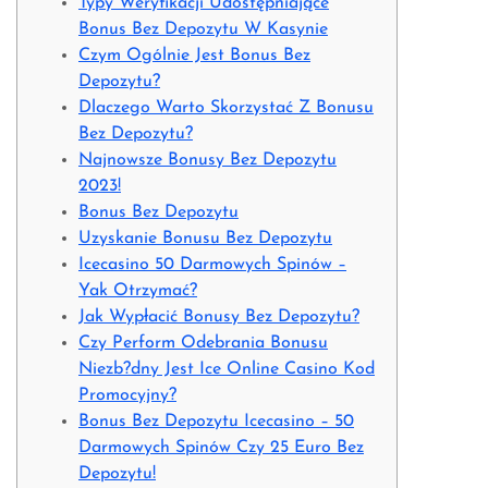
Typy Weryfikacji Udostępniające
Bonus Bez Depozytu W Kasynie
Czym Ogólnie Jest Bonus Bez
Depozytu?
Dlaczego Warto Skorzystać Z Bonusu
Bez Depozytu?
Najnowsze Bonusy Bez Depozytu
2023!
Bonus Bez Depozytu
Uzyskanie Bonusu Bez Depozytu
Icecasino 50 Darmowych Spinów –
Yak Otrzymać?
Jak Wypłacić Bonusy Bez Depozytu?
Czy Perform Odebrania Bonusu
Niezb?dny Jest Ice Online Casino Kod
Promocyjny?
Bonus Bez Depozytu Icecasino – 50
Darmowych Spinów Czy 25 Euro Bez
Depozytu!