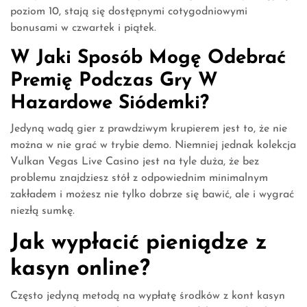
poziom 10, stają się dostępnymi cotygodniowymi
bonusami w czwartek i piątek.
W Jaki Sposób Mogę Odebrać
Premię Podczas Gry W
Hazardowe Siódemki?
Jedyną wadą gier z prawdziwym krupierem jest to, że nie
można w nie grać w trybie demo. Niemniej jednak kolekcja
Vulkan Vegas Live Casino jest na tyle duża, że bez
problemu znajdziesz stół z odpowiednim minimalnym
zakładem i możesz nie tylko dobrze się bawić, ale i wygrać
niezłą sumkę.
Jak wypłacić pieniądze z
kasyn online?
Często jedyną metodą na wypłatę środków z kont kasyn