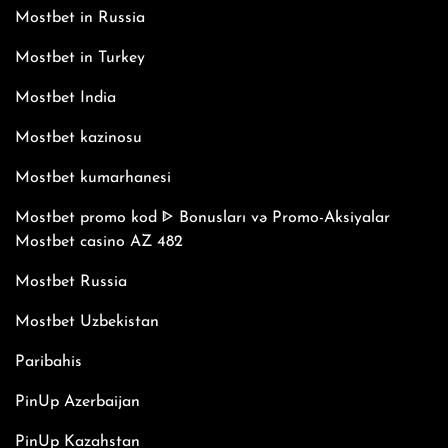
Mostbet in Russia
Mostbet in Turkey
Mostbet India
Mostbet kazinosu
Mostbet kumarhanesi
Mostbet promo kod ᐈ Bonusları və Promo-Aksiyalar
Mostbet casino AZ 482
Mostbet Russia
Mostbet Uzbekistan
Paribahis
PinUp Azerbaijan
PinUp Kazahstan