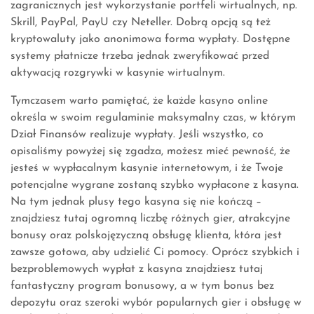
zagranicznych jest wykorzystanie portfeli wirtualnych, np.
Skrill, PayPal, PayU czy Neteller. Dobrą opcją są też
kryptowaluty jako anonimowa forma wypłaty. Dostępne
systemy płatnicze trzeba jednak zweryfikować przed
aktywacją rozgrywki w kasynie wirtualnym.
Tymczasem warto pamiętać, że każde kasyno online
określa w swoim regulaminie maksymalny czas, w którym
Dział Finansów realizuje wypłaty. Jeśli wszystko, co
opisaliśmy powyżej się zgadza, możesz mieć pewność, że
jesteś w wypłacalnym kasynie internetowym, i że Twoje
potencjalne wygrane zostaną szybko wypłacone z kasyna.
Na tym jednak plusy tego kasyna się nie kończą –
znajdziesz tutaj ogromną liczbę różnych gier, atrakcyjne
bonusy oraz polskojęzyczną obsługę klienta, która jest
zawsze gotowa, aby udzielić Ci pomocy. Oprócz szybkich i
bezproblemowych wypłat z kasyna znajdziesz tutaj
fantastyczny program bonusowy, a w tym bonus bez
depozytu oraz szeroki wybór popularnych gier i obsługę w