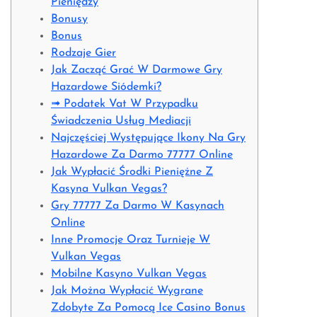
Pieniędzy
Bonusy
Bonus
Rodzaje Gier
Jak Zacząć Grać W Darmowe Gry
Hazardowe Siódemki?
➟ Podatek Vat W Przypadku
Świadczenia Usług Mediacji
Najczęściej Występujące Ikony Na Gry
Hazardowe Za Darmo 77777 Online
Jak Wypłacić Środki Pieniężne Z
Kasyna Vulkan Vegas?
Gry 77777 Za Darmo W Kasynach
Online
Inne Promocje Oraz Turnieje W
Vulkan Vegas
Mobilne Kasyno Vulkan Vegas
Jak Można Wypłacić Wygrane
Zdobyte Za Pomocą Ice Casino Bonus