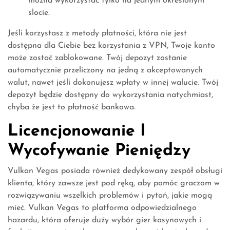
można wykorzystać tylko na jednym określonym
slocie.
Jeśli korzystasz z metody płatności, która nie jest
dostępna dla Ciebie bez korzystania z VPN, Twoje konto
może zostać zablokowane. Twój depozyt zostanie
automatycznie przeliczony na jedną z akceptowanych
walut, nawet jeśli dokonujesz wpłaty w innej walucie. Twój
depozyt będzie dostępny do wykorzystania natychmiast,
chyba że jest to płatność bankowa.
Licencjonowanie I
Wycofywanie Pieniędzy
Vulkan Vegas posiada również dedykowany zespół obsługi
klienta, który zawsze jest pod ręką, aby pomóc graczom w
rozwiązywaniu wszelkich problemów i pytań, jakie mogą
mieć. Vulkan Vegas to platforma odpowiedzialnego
hazardu, która oferuje duży wybór gier kasynowych i