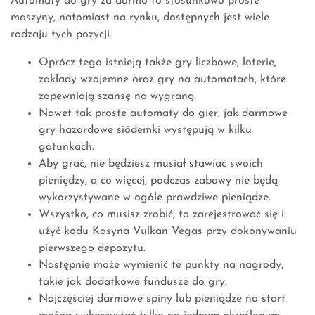
Automaty do gry za darmo to stosunkowo proste
maszyny, natomiast na rynku, dostępnych jest wiele
rodzaju tych pozycji.
Oprócz tego istnieją także gry liczbowe, loterie,
zakłady wzajemne oraz gry na automatach, które
zapewniają szansę na wygraną.
Nawet tak proste automaty do gier, jak darmowe
gry hazardowe siódemki występują w kilku
gatunkach.
Aby grać, nie będziesz musiał stawiać swoich
pieniędzy, a co więcej, podczas zabawy nie będą
wykorzystywane w ogóle prawdziwe pieniądze.
Wszystko, co musisz zrobić, to zarejestrować się i
użyć kodu Kasyna Vulkan Vegas przy dokonywaniu
pierwszego depozytu.
Następnie może wymienić te punkty na nagrody,
takie jak dodatkowe fundusze do gry.
Najczęściej darmowe spiny lub pieniądze na start