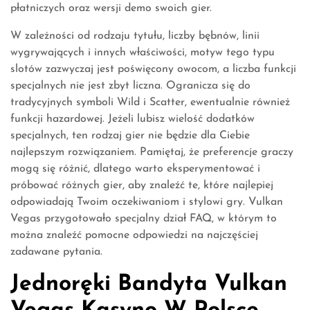
płatniczych oraz wersji demo swoich gier.
W zależności od rodzaju tytułu, liczby bębnów, linii
wygrywających i innych właściwości, motyw tego typu
slotów zazwyczaj jest poświęcony owocom, a liczba funkcji
specjalnych nie jest zbyt liczna. Ogranicza się do
tradycyjnych symboli Wild i Scatter, ewentualnie również
funkcji hazardowej. Jeżeli lubisz wielość dodatków
specjalnych, ten rodzaj gier nie będzie dla Ciebie
najlepszym rozwiązaniem. Pamiętaj, że preferencje graczy
mogą się różnić, dlatego warto eksperymentować i
próbować różnych gier, aby znaleźć te, które najlepiej
odpowiadają Twoim oczekiwaniom i stylowi gry. Vulkan
Vegas przygotowało specjalny dział FAQ, w którym to
można znaleźć pomocne odpowiedzi na najczęściej
zadawane pytania.
Jednoręki Bandyta Vulkan