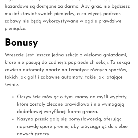
hazardowe są dostępne za darmo. Aby grać, nie będziesz
musiał stawiać swoich pieniędzy, a co więcej, podczas
zabawy nie będą wykorzystywane w ogóle prawdziwe
pieniądze.
Bonusy
Wreszcie, jest jeszcze jedna sekcja z wieloma gniazdami,
które nie pasują do żadnej z poprzednich sekcji. Ta sekcja
zawiera automaty oparte na tematyce różnych sportów,
takich jak golf i zabawne automaty, takie jak latające
świnie.
Oczywiście mówiąc o tym, mamy na myśli wypłaty,
które zostały zlecone prawidłowo i nie wymagają
dodatkowej weryfikacji konta gracza.
Kasyna prześcigają się pomysłowością, oferując
naprawdę spore premie, aby przyciągnąć do siebie
nowych graczy.