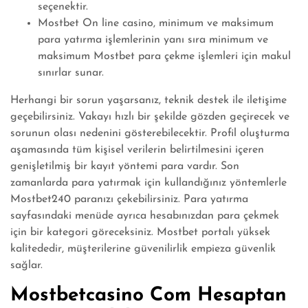
seçenektir.
Mostbet On line casino, minimum ve maksimum
para yatırma işlemlerinin yanı sıra minimum ve
maksimum Mostbet para çekme işlemleri için makul
sınırlar sunar.
Herhangi bir sorun yaşarsanız, teknik destek ile iletişime
geçebilirsiniz. Vakayı hızlı bir şekilde gözden geçirecek ve
sorunun olası nedenini gösterebilecektir. Profil oluşturma
aşamasında tüm kişisel verilerin belirtilmesini içeren
genişletilmiş bir kayıt yöntemi para vardır. Son
zamanlarda para yatırmak için kullandığınız yöntemlerle
Mostbet240 paranızı çekebilirsiniz. Para yatırma
sayfasındaki menüde ayrıca hesabınızdan para çekmek
için bir kategori göreceksiniz. Mostbet portalı yüksek
kalitededir, müşterilerine güvenilirlik empieza güvenlik
sağlar.
Mostbetcasino Com Hesaptan