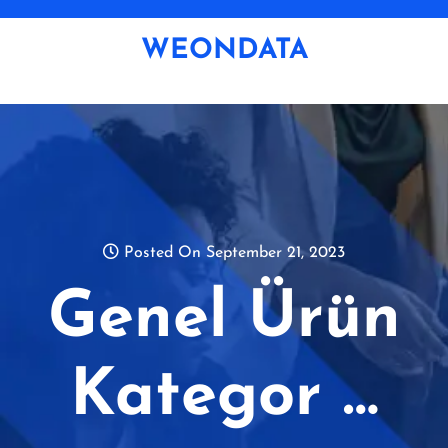
Skip
to
WEONDATA
content
Posted On September 21, 2023
Genel Ürün
Kategor …