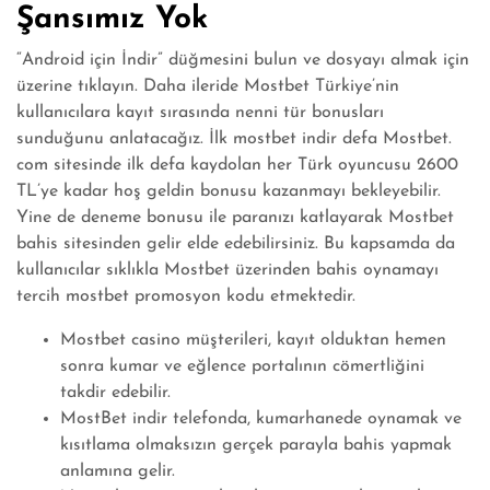
Şansımız Yok
“Android için İndir” düğmesini bulun ve dosyayı almak için
üzerine tıklayın. Daha ileride Mostbet Türkiye’nin
kullanıcılara kayıt sırasında nenni tür bonusları
sunduğunu anlatacağız. İlk mostbet indir defa Mostbet.
com sitesinde ilk defa kaydolan her Türk oyuncusu 2600
TL’ye kadar hoş geldin bonusu kazanmayı bekleyebilir.
Yine de deneme bonusu ile paranızı katlayarak Mostbet
bahis sitesinden gelir elde edebilirsiniz. Bu kapsamda da
kullanıcılar sıklıkla Mostbet üzerinden bahis oynamayı
tercih mostbet promosyon kodu etmektedir.
Mostbet casino müşterileri, kayıt olduktan hemen
sonra kumar ve eğlence portalının cömertliğini
takdir edebilir.
MostBet indir telefonda, kumarhanede oynamak ve
kısıtlama olmaksızın gerçek parayla bahis yapmak
anlamına gelir.