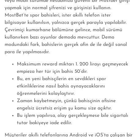
veya mobil sürümde hesabınıza güvenli bir Mostbet girişi
yapmak için normal şifrenizi ve girişinizi kullanın.
MostBet’te spor bahisleri, ister akıllı telefon ister
bilgisayar kullanılsın, yalnızca gerçek parayla yapılabilir.
Çevrimiçi kumarhane bölümüne gelince, mobil sürümü
kullanırken bazı oyunlar demoda mevcuttur. Demo
modundaki fark, bahislerin gerçek afin de ile değil sanal
para ile yapılmasıdır.
Maksimum reward miktarı 1. 200 lirayı geçmeyecek
empieza her tür için bahis 50’dir.
Bu, en yeni bahisçilerin en sevdikleri spor
etkinliklerine nasıl bahis oynayacaklarını
öğrenmelerini kolaylaştırır.
Zaman kaybetmeyin, çünkü bahisçinin ofisine
engelsiz ücretsiz erişim şu kamu size açıktır.
Bu işlem yapılırsa, olay gerçekleşmese bile sigortalı
tutar bakiyeye iade edilir.
Müşteriler akıllı telefonlarına Android ve iOS’ta çalışan bir