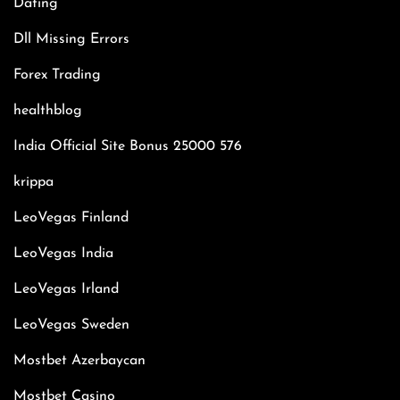
Dating
Dll Missing Errors
Forex Trading
healthblog
India Official Site Bonus 25000 576
krippa
LeoVegas Finland
LeoVegas India
LeoVegas Irland
LeoVegas Sweden
Mostbet Azerbaycan
Mostbet Casino