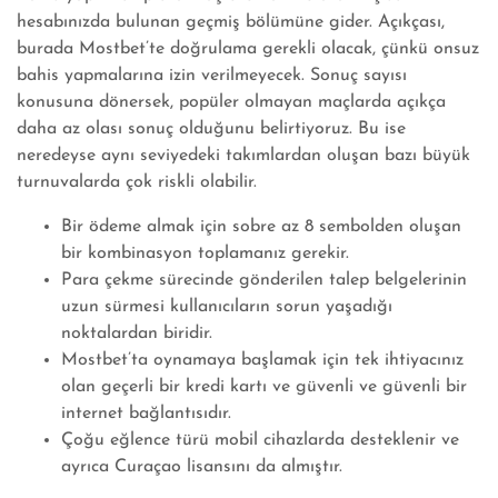
hesabınızda bulunan geçmiş bölümüne gider. Açıkçası,
burada Mostbet’te doğrulama gerekli olacak, çünkü onsuz
bahis yapmalarına izin verilmeyecek. Sonuç sayısı
konusuna dönersek, popüler olmayan maçlarda açıkça
daha az olası sonuç olduğunu belirtiyoruz. Bu ise
neredeyse aynı seviyedeki takımlardan oluşan bazı büyük
turnuvalarda çok riskli olabilir.
Bir ödeme almak için sobre az 8 sembolden oluşan
bir kombinasyon toplamanız gerekir.
Para çekme sürecinde gönderilen talep belgelerinin
uzun sürmesi kullanıcıların sorun yaşadığı
noktalardan biridir.
Mostbet’ta oynamaya başlamak için tek ihtiyacınız
olan geçerli bir kredi kartı ve güvenli ve güvenli bir
internet bağlantısıdır.
Çoğu eğlence türü mobil cihazlarda desteklenir ve
ayrıca Curaçao lisansını da almıştır.