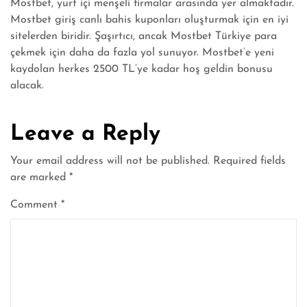
Mostbet, yurt içi menşeli firmalar arasında yer almaktadır.
Mostbet giriş canlı bahis kuponları oluşturmak için en iyi
sitelerden biridir. Şaşırtıcı, ancak Mostbet Türkiye para
çekmek için daha da fazla yol sunuyor. Mostbet’e yeni
kaydolan herkes 2500 TL’ye kadar hoş geldin bonusu
alacak.
Leave a Reply
Your email address will not be published.
Required fields
are marked
*
Comment
*