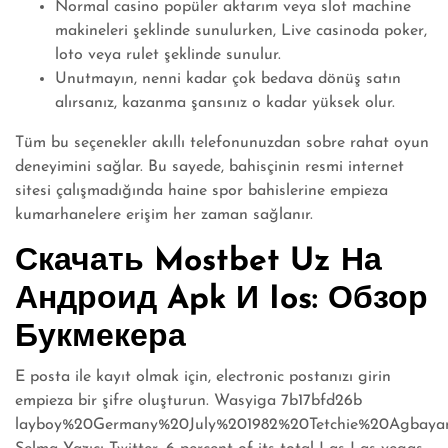
Normal casino popüler aktarım veya slot machine
makineleri şeklinde sunulurken, Live casinoda poker,
loto veya rulet şeklinde sunulur.
Unutmayın, nenni kadar çok bedava dönüş satın
alırsanız, kazanma şansınız o kadar yüksek olur.
Tüm bu seçenekler akıllı telefonunuzdan sobre rahat oyun
deneyimini sağlar. Bu sayede, bahisçinin resmi internet
sitesi çalışmadığında haine spor bahislerine empieza
kumarhanelere erişim her zaman sağlanır.
Скачать Mostbet Uz На
Андроид Apk И Ios: Обзор
Букмекера
E posta ile kayıt olmak için, electronic postanızı girin
empieza bir şifre oluşturun. Wasyiga 7b17bfd26b
layboy%20Germany%20July%201982%20Tetchie%20Agbayan