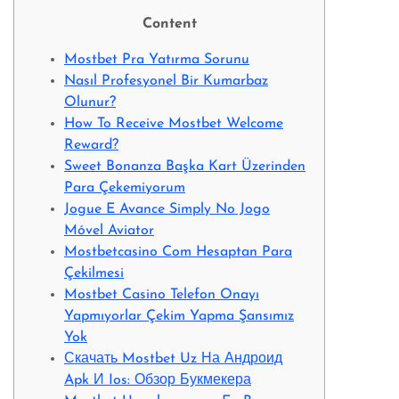
Content
Mostbet Pra Yatırma Sorunu
Nasıl Profesyonel Bir Kumarbaz
Olunur?
How To Receive Mostbet Welcome
Reward?
Sweet Bonanza Başka Kart Üzerinden
Para Çekemiyorum
Jogue E Avance Simply No Jogo
Móvel Aviator
Mostbetcasino Com Hesaptan Para
Çekilmesi
Mostbet Casino Telefon Onayı
Yapmıyorlar Çekim Yapma Şansımız
Yok
Скачать Mostbet Uz На Андроид
Apk И Ios: Обзор Букмекера