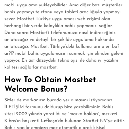
mobil uygulama yükleyebilirler. Ama diğer bazı müşteriler
bahis yapmayı telefonu veya tableti aracılığıyla yapmayı
sever. Mostbet Türkiye uygulaması web erişimi olan
herhangi bir yerde kolaylıkla bahis yapmanızı sağlar.
Daha sonra Mostbet’i telefonunuza nasıl indireceğinizi
anlatacağız ve detaylı bir şekilde uygulama hakkında
anlatacağız. Mostbet, Türkiye’deki kullanıcılarına en ba?
ar?l? mobil bahis uygulamasını sunmak için elinden geleni
yapıyor. En üst düzeydeki teknolojisi ile daha iyi yazılım
kalitesi sağlarlar mostbet.
How To Obtain Mostbet
Welcome Bonus?
Sizler de markanızın burada yer almasını istiyorsanız
İLETİŞİM formunu doldurup bize yazabilirsiniz. Bahis
sitesi 2009 yılında yaratıldı ve “marka hakları”, merkezi
Kıbrıs’ın başkenti Lefkoşa’da bulunan StarBet NV’ye aittir.
Bahis yapılır empieza maç otomatik olarak kişisel