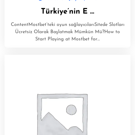
Türkiye’nin E …
ContentMostbet’teki oyun sağlayıcılarıSitede Slotları
Ücretsiz Olarak Başlatmak Mümkün Mü?How to
Start Playing at Mostbet for…