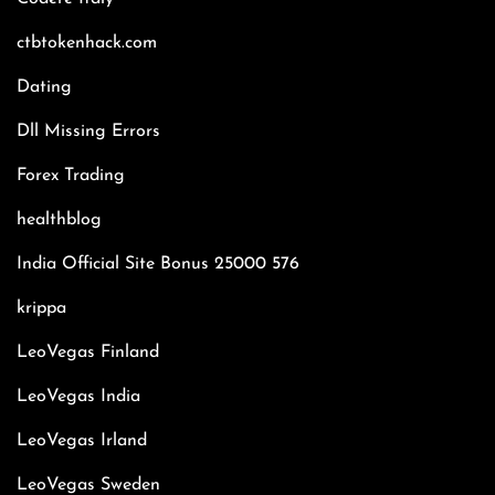
ctbtokenhack.com
Dating
Dll Missing Errors
Forex Trading
healthblog
India Official Site Bonus 25000 576
krippa
LeoVegas Finland
LeoVegas India
LeoVegas Irland
LeoVegas Sweden