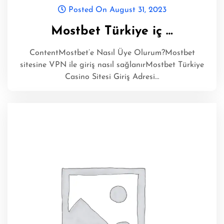
Posted On August 31, 2023
Mostbet Türkiye iç …
ContentMostbet’e Nasıl Üye Olurum?Mostbet
sitesine VPN ile giriş nasıl sağlanırMostbet Türkiye
Casino Sitesi Giriş Adresi…