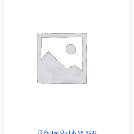
Posted On July 29, 2023