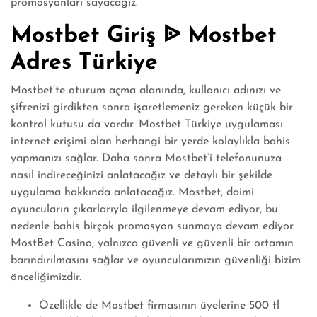
promosyonları sayacağız.
Mostbet Giriş ᐉ Mostbet
Adres Türkiye
Mostbet’te oturum açma alanında, kullanıcı adınızı ve
şifrenizi girdikten sonra işaretlemeniz gereken küçük bir
kontrol kutusu da vardır. Mostbet Türkiye uygulaması
internet erişimi olan herhangi bir yerde kolaylıkla bahis
yapmanızı sağlar. Daha sonra Mostbet’i telefonunuza
nasıl indireceğinizi anlatacağız ve detaylı bir şekilde
uygulama hakkında anlatacağız. Mostbet, daimi
oyuncuların çıkarlarıyla ilgilenmeye devam ediyor, bu
nedenle bahis birçok promosyon sunmaya devam ediyor.
MostBet Casino, yalnızca güvenli ve güvenli bir ortamın
barındırılmasını sağlar ve oyuncularımızın güvenliği bizim
önceliğimizdir.
Özellikle de Mostbet firmasının üyelerine 500 tl