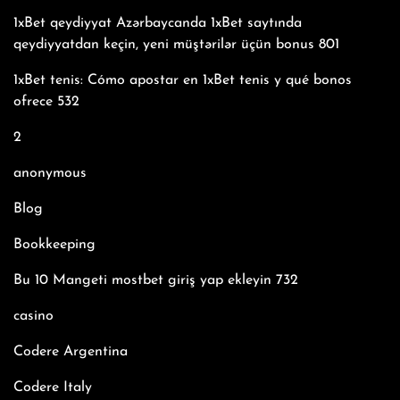
1xBet qeydiyyat Azərbaycanda 1xBet saytında
qeydiyyatdan keçin, yeni müştərilər üçün bonus 801
1xBet tenis: Cómo apostar en 1xBet tenis y qué bonos
ofrece 532
2
anonymous
Blog
Bookkeeping
Bu 10 Mangeti mostbet giriş yap ekleyin 732
casino
Codere Argentina
Codere Italy