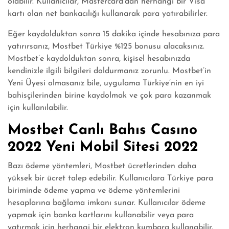
olabilir. Kullanıcılar, Mastercard’dan herhangi bir Visa
kartı olan net bankacılığı kullanarak para yatırabilirler.
Eğer kaydolduktan sonra 15 dakika içinde hesabınıza para
yatırırsanız, Mostbet Türkiye %125 bonusu alacaksınız.
Mostbet’e kaydolduktan sonra, kişisel hesabınızda
kendinizle ilgili bilgileri doldurmanız zorunlu. Mostbet’in
Yeni Üyesi olmasanız bile, uygulama Türkiye’nin en iyi
bahisçilerinden birine kaydolmak ve çok para kazanmak
için kullanılabilir.
Mostbet Canlı Bahıs Casıno
2022 Yeni Mobil Sitesi 2022
Bazı ödeme yöntemleri, Mostbet ücretlerinden daha
yüksek bir ücret talep edebilir. Kullanıcılara Türkiye para
biriminde ödeme yapma ve ödeme yöntemlerini
hesaplarına bağlama imkanı sunar. Kullanıcılar ödeme
yapmak için banka kartlarını kullanabilir veya para
yatırmak için herhangi bir elektron kumbara kullanabilir.