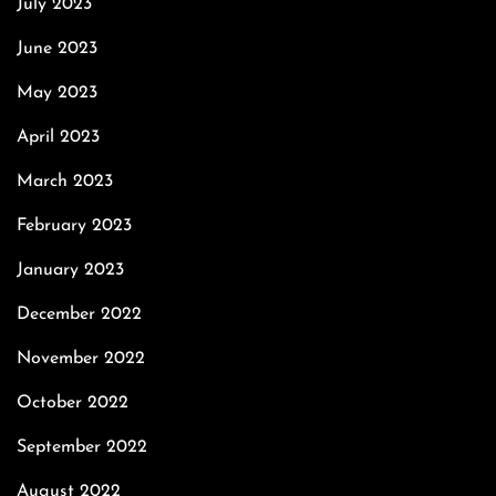
July 2023
June 2023
May 2023
April 2023
March 2023
February 2023
January 2023
December 2022
November 2022
October 2022
September 2022
August 2022