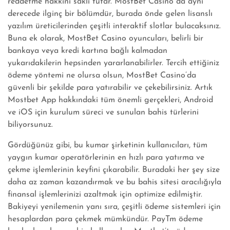
reddetme hakkını saklı tutar. MostBet Casino da aynı
derecede ilginç bir bölümdür, burada önde gelen lisanslı
yazılım üreticilerinden çeşitli interaktif slotlar bulacaksınız.
Buna ek olarak, MostBet Casino oyuncuları, belirli bir
bankaya veya kredi kartına bağlı kalmadan
yukarıdakilerin hepsinden yararlanabilirler. Tercih ettiğiniz
ödeme yöntemi ne olursa olsun, MostBet Casino’da
güvenli bir şekilde para yatırabilir ve çekebilirsiniz. Artık
Mostbet App hakkındaki tüm önemli gerçekleri, Android
ve iOS için kurulum süreci ve sunulan bahis türlerini
biliyorsunuz.
Gördüğünüz gibi, bu kumar şirketinin kullanıcıları, tüm
yaygın kumar operatörlerinin en hızlı para yatırma ve
çekme işlemlerinin keyfini çıkarabilir. Buradaki her şey size
daha az zaman kazandırmak ve bu bahis sitesi aracılığıyla
finansal işlemlerinizi azaltmak için optimize edilmiştir.
Bakiyeyi yenilemenin yanı sıra, çeşitli ödeme sistemleri için
hesaplardan para çekmek mümkündür. PayTm ödeme