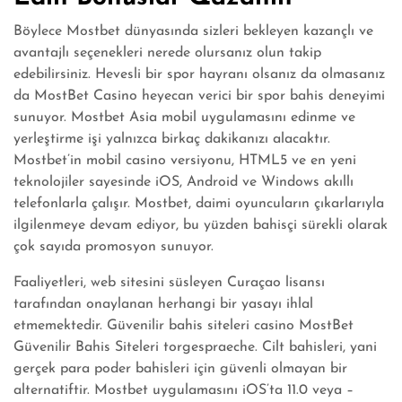
Böylece Mostbet dünyasında sizleri bekleyen kazançlı ve
avantajlı seçenekleri nerede olursanız olun takip
edebilirsiniz. Hevesli bir spor hayranı olsanız da olmasanız
da MostBet Casino heyecan verici bir spor bahis deneyimi
sunuyor. Mostbet Asia mobil uygulamasını edinme ve
yerleştirme işi yalnızca birkaç dakikanızı alacaktır.
Mostbet’in mobil casino versiyonu, HTML5 ve en yeni
teknolojiler sayesinde iOS, Android ve Windows akıllı
telefonlarla çalışır. Mostbet, daimi oyuncuların çıkarlarıyla
ilgilenmeye devam ediyor, bu yüzden bahisçi sürekli olarak
çok sayıda promosyon sunuyor.
Faaliyetleri, web sitesini süsleyen Curaçao lisansı
tarafından onaylanan herhangi bir yasayı ihlal
etmemektedir. Güvenilir bahis siteleri casino MostBet
Güvenilir Bahis Siteleri torgespraeche. Cilt bahisleri, yani
gerçek para poder bahisleri için güvenli olmayan bir
alternatiftir. Mostbet uygulamasını iOS’ta 11.0 veya –