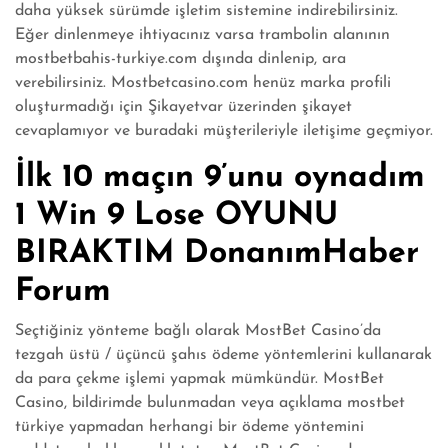
daha yüksek sürümde işletim sistemine indirebilirsiniz.
Eğer dinlenmeye ihtiyacınız varsa trambolin alanının
mostbetbahis-turkiye.com dışında dinlenip, ara
verebilirsiniz. Mostbetcasino.com henüz marka profili
oluşturmadığı için Şikayetvar üzerinden şikayet
cevaplamıyor ve buradaki müşterileriyle iletişime geçmiyor.
İlk 10 maçın 9’unu oynadım
1 Win 9 Lose OYUNU
BIRAKTIM DonanımHaber
Forum
Seçtiğiniz yönteme bağlı olarak MostBet Casino’da
tezgah üstü / üçüncü şahıs ödeme yöntemlerini kullanarak
da para çekme işlemi yapmak mümkündür. MostBet
Casino, bildirimde bulunmadan veya açıklama mostbet
türkiye yapmadan herhangi bir ödeme yöntemini