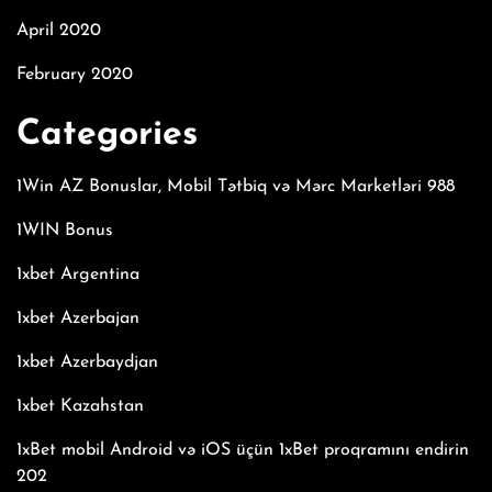
April 2020
February 2020
Categories
1Win AZ Bonuslar, Mobil Tətbiq və Mərc Marketləri 988
1WIN Bonus
1xbet Argentina
1xbet Azerbajan
1xbet Azerbaydjan
1xbet Kazahstan
1xBet mobil Android və iOS üçün 1xBet proqramını endirin
202