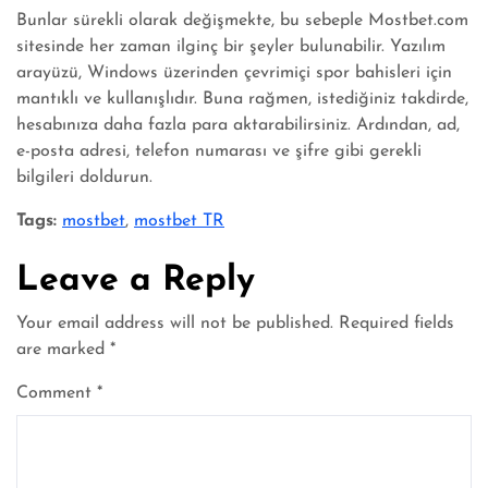
Bunlar sürekli olarak değişmekte, bu sebeple Mostbet.com
sitesinde her zaman ilginç bir şeyler bulunabilir. Yazılım
arayüzü, Windows üzerinden çevrimiçi spor bahisleri için
mantıklı ve kullanışlıdır. Buna rağmen, istediğiniz takdirde,
hesabınıza daha fazla para aktarabilirsiniz. Ardından, ad,
e-posta adresi, telefon numarası ve şifre gibi gerekli
bilgileri doldurun.
Tags:
mostbet
,
mostbet TR
Leave a Reply
Your email address will not be published.
Required fields
are marked
*
Comment
*